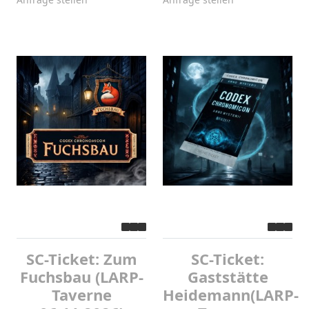
SC-Ticket: Zum
SC-Ticket:
Fuchsbau (LARP-
Gaststätte
Taverne
Heidemann(LARP-