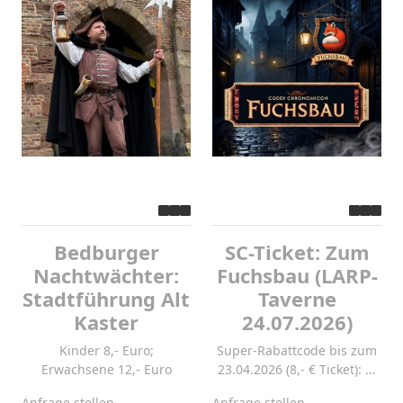
Bedburger
SC-Ticket: Zum
Nachtwächter:
Fuchsbau (LARP-
Stadtführung Alt
Taverne
Kaster
24.07.2026)
Kinder 8,- Euro;
Super-Rabattcode bis zum
Erwachsene 12,- Euro
23.04.2026 (8,- € Ticket): ...
Anfrage stellen
Anfrage stellen