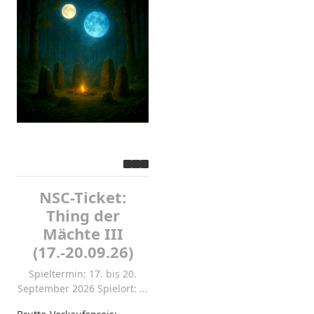
NSC-Ticket:
Thing der
Mächte III
(17.-20.09.26)
Spieltermin: 17. bis 20.
September 2026 Spielort: ...