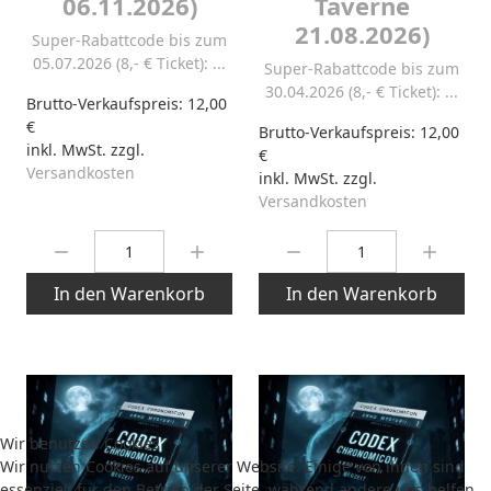
06.11.2026)
Taverne
21.08.2026)
Super-Rabattcode bis zum
05.07.2026 (8,- € Ticket): ...
Super-Rabattcode bis zum
30.04.2026 (8,- € Ticket): ...
Brutto-Verkaufspreis:
12,00
€
Brutto-Verkaufspreis:
12,00
inkl. MwSt. zzgl.
€
Versandkosten
inkl. MwSt. zzgl.
Versandkosten
Menge:
Menge:
In den Warenkorb
In den Warenkorb
Wir benutzen Cookies
Wir nutzen Cookies auf unserer Website. Einige von ihnen sind
essenziell für den Betrieb der Seite, während andere uns helfen,