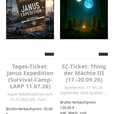
Tages-Ticket:
SC-Ticket: Thing
Janus Expedition
der Mächte III
(Survival-Camp-
(17.-20.09.26)
LARP 11.07.26)
Spieltermin: 17. bis 20.
September 2026 Spielort: ...
Super-Rabattcode bis zum
31.12.2025 (20,- Euro ...
Brutto-Verkaufspreis:
120,00 €
Brutto-Verkaufspreis:
35,00
inkl. MwSt. zzgl.