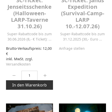
Jenseitsschenke
Expedition
(Halloween-
(Survival-Camp-
LARP-Taverne
LARP
31.10.26)
10.-12.07.26)
Super-Rabattcode bis zum
Super-Rabattcode bis zum
30.06.2026 (8,- € Ticket): ...
31.12.2025 (30,- Euro ...
Brutto-Verkaufspreis:
12,00
Anfrage stellen
€
inkl. MwSt. zzgl.
Versandkosten
Menge:
In den Warenkorb