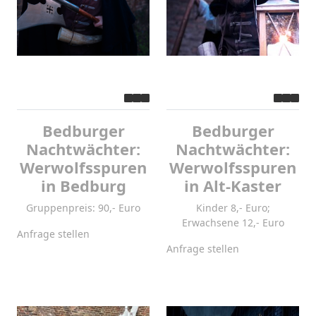
Bedburger
Bedburger
Nachtwächter:
Nachtwächter:
Werwolfsspuren
Werwolfsspuren
in Bedburg
in Alt-Kaster
Gruppenpreis: 90,- Euro
Kinder 8,- Euro;
Erwachsene 12,- Euro
Anfrage stellen
Anfrage stellen