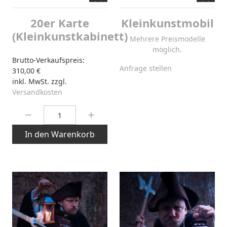
20er Karte
Kleinkunstmobil
(Kleinkunstkabinett)
Mehrere Preismodelle
möglich.
Brutto-Verkaufspreis:
Anfrage stellen
310,00 €
inkl. MwSt. zzgl.
Versandkosten
Menge:
In den Warenkorb