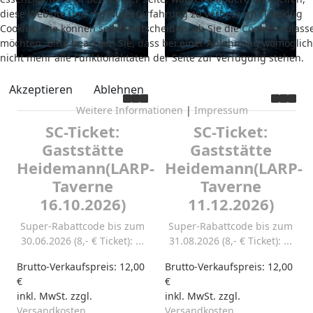
diese Website und die Nutzererfahrung zu verbessern (Tracking
Cookies). Sie können selbst entscheiden, ob Sie die Cookies zulass
möchten. Bitte beachten Sie, dass bei einer Ablehnung womöglich
nicht mehr alle Funktionalitäten der Seite zur Verfügung stehen.
Akzeptieren
Ablehnen
Weitere Informationen
|
Impressum
SC-Ticket:
SC-Ticket:
Gaststätte
Gaststätte
Heidemann(LARP-
Heidemann(LARP-
Taverne
Taverne
16.10.2026)
11.12.2026)
Super-Rabattcode bis zum
Super-Rabattcode bis zum
30.06.2026 (8,- € Ticket): ...
31.08.2026 (8,- € Ticket): ...
Brutto-Verkaufspreis:
12,00
Brutto-Verkaufspreis:
12,00
€
€
inkl. MwSt. zzgl.
inkl. MwSt. zzgl.
Versandkosten
Versandkosten