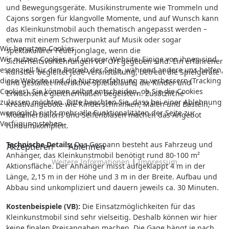
und Bewegungsgeräte. Musikinstrumente wie Trommeln und
Cajons sorgen für klangvolle Momente, und auf Wunsch kann
das Kleinkunstmobil auch thematisch angepasst werden –
etwa mit einem Schwerpunkt auf Musik oder sogar
Wir benutzen Cookies
spektakulärer Feuerjonglage, wenn die
Wir nutzen Cookies auf unserer Website. Einige von ihnen sind
Sicherheitsvorkehrungen vor Ort gegeben sind. Ein erfahrener
essenziell für den Betrieb der Seite, während andere uns helfen,
Künstler begleitet jede Veranstaltung, betreut die Spielgeräte
diese Website und die Nutzererfahrung zu verbessern (Tracking
und gestaltet interaktive Spielabläufe, die Kinder und
Cookies). Sie können selbst entscheiden, ob Sie die Cookies
Erwachsene gleichermaßen begeistern. Zusätzliche
zulassen möchten. Bitte beachten Sie, dass bei einer Ablehnung
Kreativangebote wie Kinderschminken, Malen und Basteln,
womöglich nicht mehr alle Funktionalitäten der Seite zur
Modellierballons und Seifenblasen machen das Angebot
Verfügung stehen.
rundum komplett.
Technische Details:
Das Gespann besteht aus Fahrzeug und
Akzeptieren
Ablehnen
Anhänger, das Kleinkunstmobil benötigt rund 80-100 m²
Weitere Informationen
|
Impressum
Aktionsfläche. Der Anhänger misst aufgeklappt 4 m in der
Länge, 2,15 m in der Höhe und 3 m in der Breite. Aufbau und
Abbau sind unkompliziert und dauern jeweils ca. 30 Minuten.
Kostenbeispiele (VB):
Die Einsatzmöglichkeiten für das
Kleinkunstmobil sind sehr vielseitig. Deshalb können wir hier
keine finalen Preisangaben machen. Die Gage hängt je nach