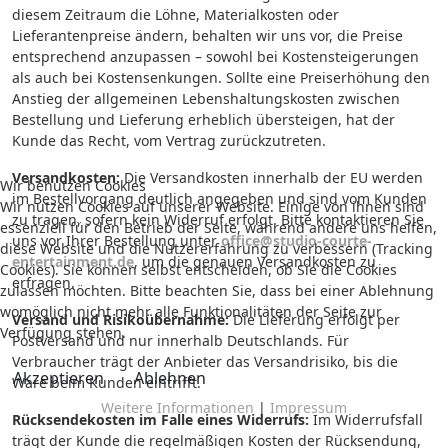
diesem Zeitraum die Löhne, Materialkosten oder
Lieferantenpreise ändern, behalten wir uns vor, die Preise
entsprechend anzupassen – sowohl bei Kostensteigerungen
als auch bei Kostensenkungen. Sollte eine Preiserhöhung den
Anstieg der allgemeinen Lebenshaltungskosten zwischen
Bestellung und Lieferung erheblich übersteigen, hat der
Kunde das Recht, vom Vertrag zurückzutreten.
Versandkosten:
Die Versandkosten innerhalb der EU werden
Wir benutzen Cookies
im Bestellvorgang deutlich angegeben und sind vom Kunden
Wir nutzen Cookies auf unserer Website. Einige von ihnen sind
zu tragen, sofern kein Widerruf erfolgt. Bitte kontaktieren Sie
essenziell für den Betrieb der Seite, während andere uns helfen,
uns vor Ihrer Bestellung unter
office@studio-courte-
diese Website und die Nutzererfahrung zu verbessern (Tracking
entertainment.de
, um die genauen Versandkosten zu
Cookies). Sie können selbst entscheiden, ob Sie die Cookies
erfragen.
zulassen möchten. Bitte beachten Sie, dass bei einer Ablehnung
womöglich nicht mehr alle Funktionalitäten der Seite zur
Versand und Risikoübernahme:
Die Lieferung erfolgt per
Verfügung stehen.
Postversand und nur innerhalb Deutschlands. Für
Verbraucher trägt der Anbieter das Versandrisiko, bis die
Akzeptieren
Ablehnen
Ware beim Kunden eintrifft.
Weitere Informationen
|
Impressum
Rücksendekosten im Falle eines Widerrufs:
Im Widerrufsfall
trägt der Kunde die regelmäßigen Kosten der Rücksendung,