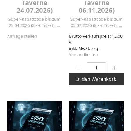
Taverne
Taverne
24.07.2026)
06.11.2026)
Super-Rabattcode bis zum
Super-Rabattcode bis zum
23.04.2026 (8,- € Ticket): ...
05.07.2026 (8,- € Ticket): ...
Anfrage stellen
Brutto-Verkaufspreis:
12,00
€
inkl. MwSt. zzgl.
Versandkosten
Menge:
In den Warenkorb