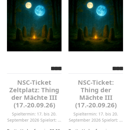
NSC-Ticket
NSC-Ticket:
Zeltplatz: Thing
Thing der
der Mächte III
Mächte III
(17.-20.09.26)
(17.-20.09.26)
Spieltermin: 17. bis 20.
Spieltermin: 17. bis 20.
September 2026 Spielort: ...
September 2026 Spielort: ...