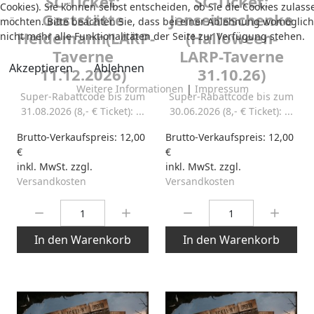
SC-Ticket:
SC-Ticket:
Cookies). Sie können selbst entscheiden, ob Sie die Cookies zulass
Gaststätte
Jenseitsschenke
möchten. Bitte beachten Sie, dass bei einer Ablehnung womöglich
Heidemann(LARP-
(Halloween-
nicht mehr alle Funktionalitäten der Seite zur Verfügung stehen.
Taverne
LARP-Taverne
Akzeptieren
Ablehnen
11.12.2026)
31.10.26)
Weitere Informationen
|
Impressum
Super-Rabattcode bis zum
Super-Rabattcode bis zum
31.08.2026 (8,- € Ticket): ...
30.06.2026 (8,- € Ticket): ...
Brutto-Verkaufspreis:
12,00
Brutto-Verkaufspreis:
12,00
€
€
inkl. MwSt. zzgl.
inkl. MwSt. zzgl.
Versandkosten
Versandkosten
Menge:
Menge:
In den Warenkorb
In den Warenkorb