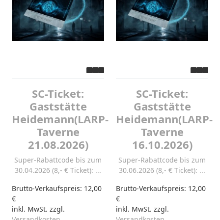
SC-Ticket:
SC-Ticket:
Gaststätte
Gaststätte
Heidemann(LARP-
Heidemann(LARP-
Taverne
Taverne
21.08.2026)
16.10.2026)
Super-Rabattcode bis zum
Super-Rabattcode bis zum
30.04.2026 (8,- € Ticket): ...
30.06.2026 (8,- € Ticket): ...
Brutto-Verkaufspreis:
12,00
Brutto-Verkaufspreis:
12,00
€
€
inkl. MwSt. zzgl.
inkl. MwSt. zzgl.
Versandkosten
Versandkosten