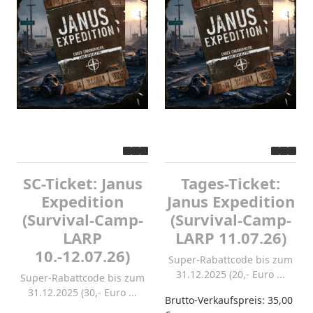
SC-Ticket: Janus
Tages-Ticket:
Expedition
Janus Expedition
(Survival-Camp-
(Survival-Camp-
LARP
LARP 11.07.26)
10.-12.07.26)
Super-Rabattcode bis zum
31.12.2025 (20,- Euro ...
Super-Rabattcode bis zum
31.12.2025 (30,- Euro ...
Brutto-Verkaufspreis:
35,00