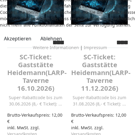
diese Website und die Nutzererfahrung zu verbessern (Tracking
Cookies). Sie können selbst entscheiden, ob Sie die Cookies zulass
möchten. Bitte beachten Sie, dass bei einer Ablehnung womöglich
nicht mehr alle Funktionalitäten der Seite zur Verfügung stehen.
Akzeptieren
Ablehnen
Weitere Informationen
|
Impressum
SC-Ticket:
SC-Ticket:
Gaststätte
Gaststätte
Heidemann(LARP-
Heidemann(LARP-
Taverne
Taverne
16.10.2026)
11.12.2026)
Super-Rabattcode bis zum
Super-Rabattcode bis zum
30.06.2026 (8,- € Ticket): ...
31.08.2026 (8,- € Ticket): ...
Brutto-Verkaufspreis:
12,00
Brutto-Verkaufspreis:
12,00
€
€
inkl. MwSt. zzgl.
inkl. MwSt. zzgl.
Versandkosten
Versandkosten