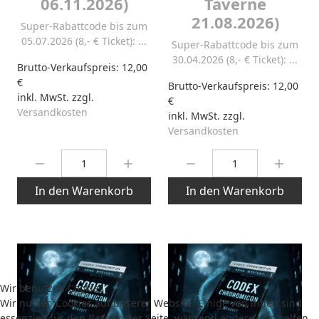
06.11.2026)
Taverne
21.08.2026)
Super-Rabattcode bis zum
05.07.2026 (8,- € Ticket): ...
Super-Rabattcode bis zum
30.04.2026 (8,- € Ticket): ...
Brutto-Verkaufspreis:
12,00
€
Brutto-Verkaufspreis:
12,00
inkl. MwSt. zzgl.
€
Versandkosten
inkl. MwSt. zzgl.
Versandkosten
Menge:
Menge:
In den Warenkorb
In den Warenkorb
Wir benutzen Cookies
Wir nutzen Cookies auf unserer Website. Einige von ihnen sind
essenziell für den Betrieb der Seite, während andere uns helfen,