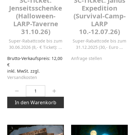
Jenseitsschenke
Expedition
(Halloween-
(Survival-Camp-
LARP-Taverne
LARP
31.10.26)
10.-12.07.26)
Super-Rabattcode bis zum
Super-Rabattcode bis zum
30.06.2026 (8,- € Ticket): ...
31.12.2025 (30,- Euro ...
Brutto-Verkaufspreis:
12,00
Anfrage stellen
€
inkl. MwSt. zzgl.
Versandkosten
Menge:
In den Warenkorb