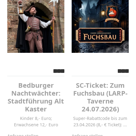
Bedburger
SC-Ticket: Zum
Nachtwächter:
Fuchsbau (LARP-
Stadtführung Alt
Taverne
Kaster
24.07.2026)
Kinder 8,- Euro;
Super-Rabattcode bis zum
Erwachsene 12,- Euro
23.04.2026 (8,- € Ticket): ...
Anfrage stellen
Anfrage stellen