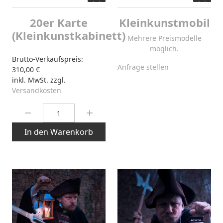
20er Karte
Kleinkunstmobil
(Kleinkunstkabinett)
Mehrere Preismodelle
möglich.
Brutto-Verkaufspreis:
Anfrage stellen
310,00 €
inkl. MwSt. zzgl.
Versandkosten
Menge:
In den Warenkorb