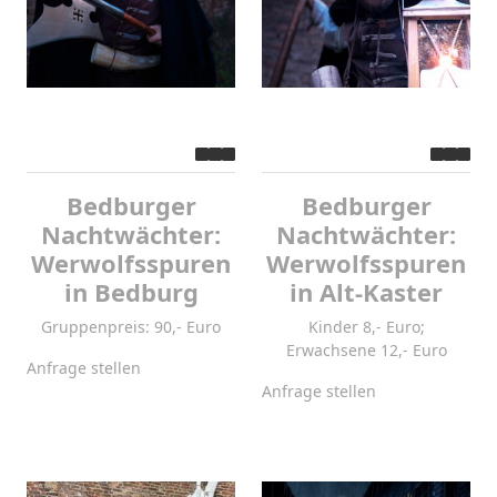
Bedburger
Bedburger
Nachtwächter:
Nachtwächter:
Werwolfsspuren
Werwolfsspuren
in Bedburg
in Alt-Kaster
Gruppenpreis: 90,- Euro
Kinder 8,- Euro;
Erwachsene 12,- Euro
Anfrage stellen
Anfrage stellen