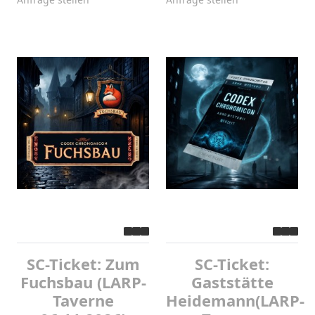
SC-Ticket: Zum
SC-Ticket:
Fuchsbau (LARP-
Gaststätte
Taverne
Heidemann(LARP-