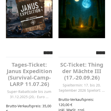
Tages-Ticket:
SC-Ticket: Thing
Janus Expedition
der Mächte III
(Survival-Camp-
(17.-20.09.26)
LARP 11.07.26)
Spieltermin: 17. bis 20.
September 2026 Spielort: ...
Super-Rabattcode bis zum
31.12.2025 (20,- Euro ...
Brutto-Verkaufspreis:
120,00 €
Brutto-Verkaufspreis:
35,00
inkl. MwSt. zzgl.