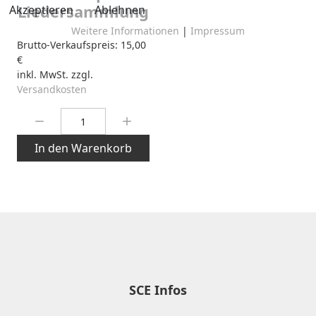
Liedersammlung
Akzeptieren
Ablehnen
Weitere Informationen
|
Impressum
Brutto-Verkaufspreis:
15,00
€
inkl. MwSt. zzgl.
Versandkosten
Menge:
In den Warenkorb
SCE Infos