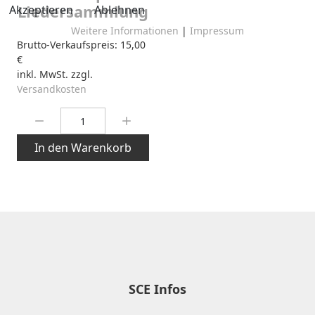
Liedersammlung
Akzeptieren
Ablehnen
Weitere Informationen
|
Impressum
Brutto-Verkaufspreis:
15,00
€
inkl. MwSt. zzgl.
Versandkosten
Menge:
In den Warenkorb
SCE Infos