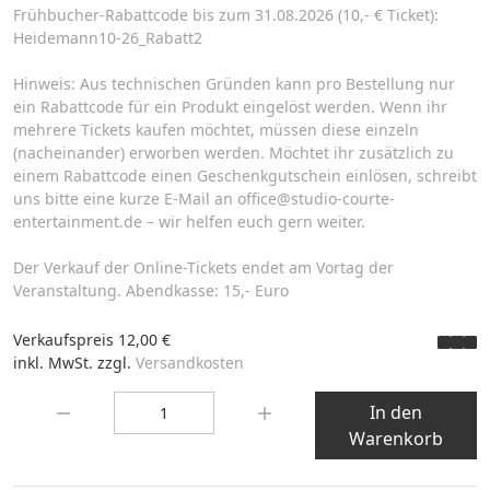
Frühbucher-Rabattcode bis zum 31.08.2026 (10,- € Ticket):
Heidemann10-26_Rabatt2
Hinweis: Aus technischen Gründen kann pro Bestellung nur
ein Rabattcode für ein Produkt eingelöst werden. Wenn ihr
mehrere Tickets kaufen möchtet, müssen diese einzeln
(nacheinander) erworben werden. Möchtet ihr zusätzlich zu
einem Rabattcode einen Geschenkgutschein einlösen, schreibt
uns bitte eine kurze E-Mail an office@studio-courte-
entertainment.de – wir helfen euch gern weiter.
Der Verkauf der Online-Tickets endet am Vortag der
Veranstaltung. Abendkasse: 15,- Euro
Verkaufspreis
12,00 €
inkl. MwSt. zzgl.
Versandkosten
Menge:
In den
Warenkorb