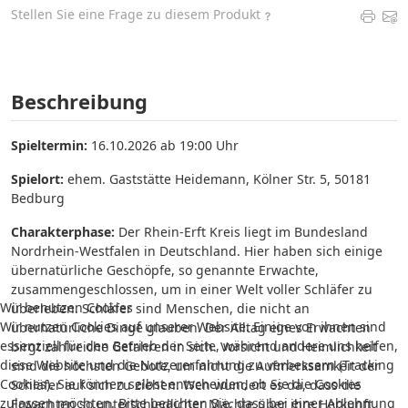
Stellen Sie eine Frage zu diesem Produkt
Beschreibung
Spieltermin:
16.10.2026 ab 19:00 Uhr
Spielort:
ehem. Gaststätte Heidemann, Kölner Str. 5, 50181
Bedburg
Charakterphase:
Der Rhein-Erft Kreis liegt im Bundesland
Nordrhein-Westfalen in Deutschland. Hier haben sich einige
übernatürliche Geschöpfe, so genannte Erwachte,
zusammengeschlossen, um in einer Welt voller Schläfer zu
Wir benutzen Cookies
überleben. Schläfer sind Menschen, die nicht an
Wir nutzen Cookies auf unserer Website. Einige von ihnen sind
übernatürliche Dinge glauben. Der Alltag eines Erwachten
essenziell für den Betrieb der Seite, während andere uns helfen,
birgt zahlreiche Gefahren in sich. Vorsicht und Heimlichkeit
diese Website und die Nutzererfahrung zu verbessern (Tracking
sind die höchsten Gebote, um nicht die Aufmerksamkeit der
Cookies). Sie können selbst entscheiden, ob Sie die Cookies
Schläfer auf sich zu ziehen. Wen wundert es da, dass die
zulassen möchten. Bitte beachten Sie, dass bei einer Ablehnung
Erwachten so unterschiedlicher Mächte über ihre Herkunft