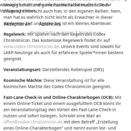
womöglich nicht mehr alle Funktionalitäten der Seite zur
hinweg sehen und gemeinsame Sache machen. Doch
Verfügung stehen.
Zwietracht herrscht auch hier, in den eigenen Reihen. Nein,
man hat es wahrlich nicht leicht als Erwachter in dieser
modernen Zeit und jeder Tag ist ein kleines Abenteuer.
Akzeptieren
Ablehnen
Weitere Informationen
|
Impressum
Regelwerk:
Wir spielen nach den Regeln des Codex
Chronomicon. Das kostenlose Regelwerk findet ihr auf
www.codex-chronomicon.de
. Unsere Events sind sowohl für
LARP-Neulinge als auch für erfahrene Spieler*innen bestens
geeignet.
Veranstaltungsart:
Darstellendes Rollenspiel (DRS)
Kosmische Mächte:
Diese Veranstaltung ist für alle
kosmischen Mächte des Codex Chronomicon geeignet.
Fast-Lane-Check-in und Online-Charakterbogen (OCB):
Mit
einem Online-Ticket und einem ausgefülltem OCB könnt ihr
am Veranstaltungstag den Vorteil des Fast-Lane-Check-in
nutzen und sofort loslegen.
Schreibt eine Mail an
office@codex-chronomicon.de
mit dem Betreff „Erstellung
eines Online-Charakterbogen” und nennt euren Vor- und