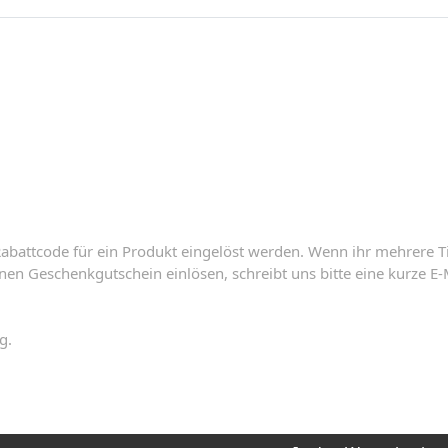
abattcode für ein Produkt eingelöst werden. Wenn ihr mehrere T
en Geschenkgutschein einlösen, schreibt uns bitte eine kurze E-
g.