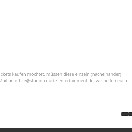
ickets kaufen möchtet, müssen diese einzeln (nacheinander)
Mail an office@studio-courte-entertainment.de, wir helfen euch