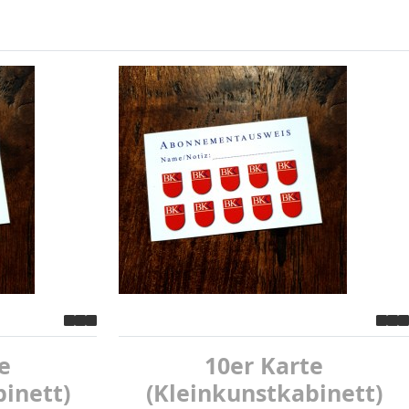
e
10er Karte
inett)
(Kleinkunstkabinett)