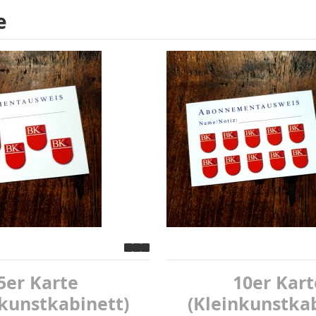
e
5er Karte
10er Kart
nkunstkabinett)
(Kleinkunstkab