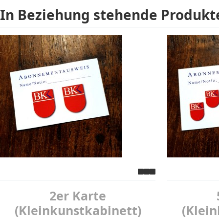
In Beziehung stehende Produkt
2er Karte
(Kleinkunstkabinett)
(Klei