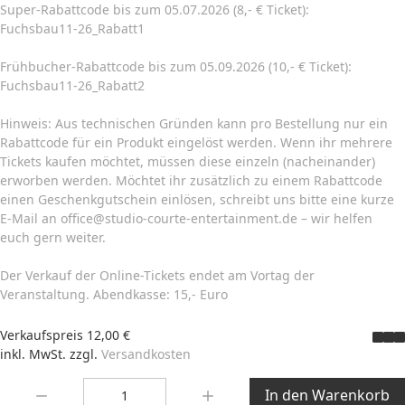
Super-Rabattcode bis zum 05.07.2026 (8,- € Ticket):
Fuchsbau11-26_Rabatt1
Frühbucher-Rabattcode bis zum 05.09.2026 (10,- € Ticket):
Fuchsbau11-26_Rabatt2
Hinweis: Aus technischen Gründen kann pro Bestellung nur ein
Rabattcode für ein Produkt eingelöst werden. Wenn ihr mehrere
Tickets kaufen möchtet, müssen diese einzeln (nacheinander)
erworben werden. Möchtet ihr zusätzlich zu einem Rabattcode
einen Geschenkgutschein einlösen, schreibt uns bitte eine kurze
E-Mail an office@studio-courte-entertainment.de – wir helfen
euch gern weiter.
Der Verkauf der Online-Tickets endet am Vortag der
Veranstaltung. Abendkasse: 15,- Euro
Verkaufspreis
12,00 €
inkl. MwSt. zzgl.
Versandkosten
Menge:
In den Warenkorb